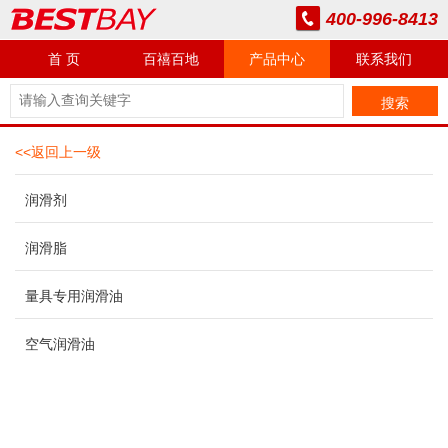
400-996-8413
首 页
百禧百地
产品中心
联系我们
搜索
<<返回上一级
润滑剂
润滑脂
量具专用润滑油
空气润滑油